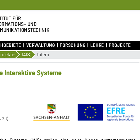
TITUT FÜR
ORMATIONS- UND
MUNIKATIONSTECHNIK
CHGEBIETE
VERWALTUNG
FORSCHUNG
LEHRE
PROJEKTE
rojekte
IAIS
Intern
he Interaktive Systeme
OvGU)