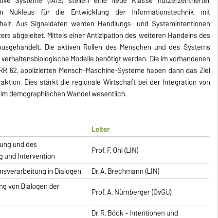
aktive Systeme (IAIS) stellen eine neue Klasse nutzerzentrierter
n Nukleus für die Entwicklung der Informationstechnik mit
alt. Aus Signaldaten werden Handlungs- und Systemintentionen
rs abgeleitet. Mittels einer Antizipation des weiteren Handelns des
ausgehandelt. Die aktiven Rollen des Menschen und des Systems
 verhaltensbiologische Modelle benötigt werden. Die im vorhandenen
RR 62, applizierten Mensch-Maschine-Systeme haben dann das Ziel
aktion. Dies stärkt die regionale Wirtschaft bei der Integration von
.0 im demographischen Wandel wesentlich.
Leiter
tung und des
Prof. F. Ohl (LIN)
g und Intervention
sverarbeitung in Dialogen
Dr. A. Brechmann (LIN)
ng von Dialogen der
Prof. A. Nürnberger (OvGU)
Dr. R. Böck - Intentionen und