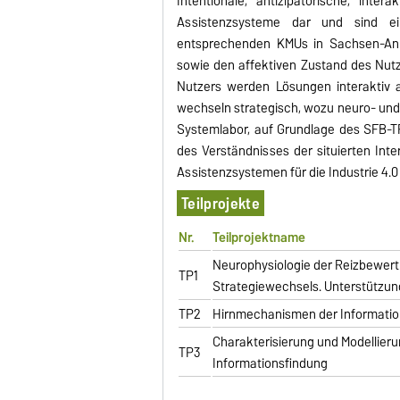
Intentionale, antizipatorische, inter
Assistenzsysteme dar und sind ei
entsprechenden KMUs in Sachsen-Anh
sowie den affektiven Zustand des Nutze
Nutzers werden Lösungen interaktiv 
wechseln strategisch, wozu neuro- und
Systemlabor, auf Grundlage des SFB-T
des Verständnisses der situierten Inter
Assistenzsystemen für die Industrie 4
Teilprojekte
Nr.
Teilprojektname
Neurophysiologie der Reizbewer
TP1
Strategiewechsels. Unterstützun
TP2
Hirnmechanismen der Information
Charakterisierung und Modellieru
TP3
Informationsfindung