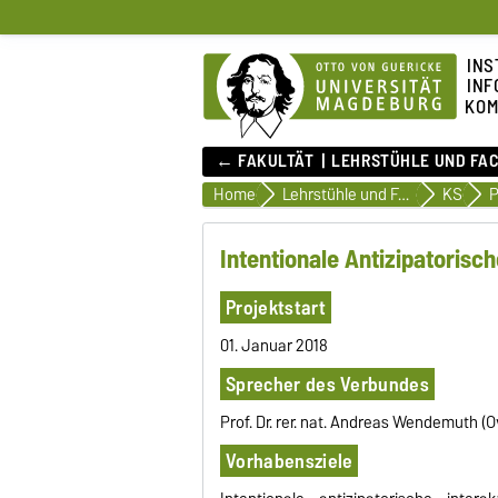
INS
INF
KOM
← FAKULTÄT
LEHRSTÜHLE UND FA
Home
Lehrstühle und Fachgebiete
KS
P
Intentionale Antizipatorisc
Projektstart
01. Januar 2018
Sprecher des Verbundes
Prof. Dr. rer. nat. Andreas Wendemuth (
Vorhabensziele