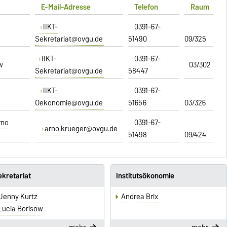
E-Mail-Adresse
Telefon
Raum
IIKT-
0391-67-
z
Sekretariat@ovgu.de
51490
09/325
IIKT-
0391-67-
w
03/302
Sekretariat@ovgu.de
58447
IIKT-
0391-67-
Oekonomie@ovgu.de
51656
03/326
rno
0391-67-
arno.krueger@ovgu.de
51498
09/424
ekretariat
Institutsökonomie
Jenny Kurtz
Andrea Brix
Lucia Borisow