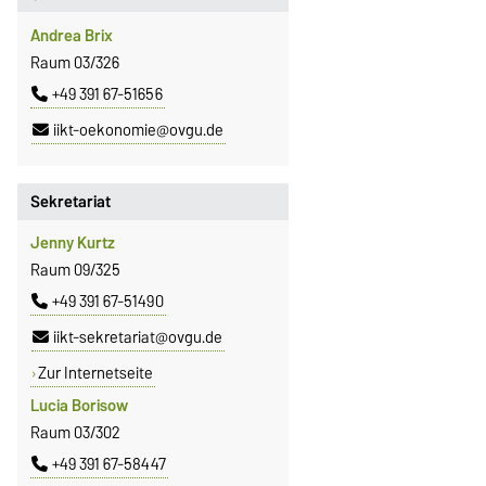
Andrea Brix
Raum 03/326
+49 391 67-51656
iikt-oekonomie@ovgu.de
Sekretariat
Jenny Kurtz
Raum 09/325
+49 391 67-51490
iikt-sekretariat@ovgu.de
Zur Internetseite
Lucia Borisow
Raum 03/302
+49 391 67-58447