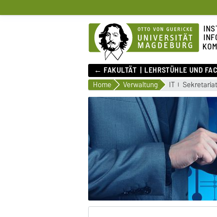
INS
INF
KOM
← FAKULTÄT
LEHRSTÜHLE UND FA
Home
Verwaltung
IT
Sekretaria