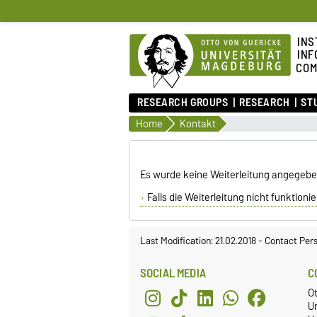
INS
INF
COM
RESEARCH GROUPS
RESEARCH
ST
Home
Kontakt
Es wurde keine Weiterleitung angegebe
Falls die Weiterleitung nicht funktioniert
Last Modification: 21.02.2018
-
Contact Per
SOCIAL MEDIA
C
O
U